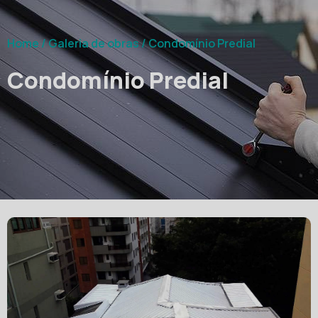
Home
/
Galeria de obras
/
Condomínio Predial
Condomínio Predial