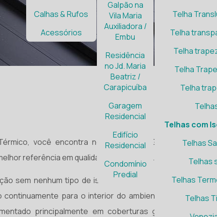
Galpão na
Calhas & Rufos
Telha Transl
Vila Maria
Auxiliadora /
Acessórios
Telha trans
Embu
Telha trapez
Residência
no Jd. Maria
Telha Trape
Beatriz /
Carapicuíba
Telha trap
Garagem
Telha
Residencial
Telhas com I
Edifício
érmico, você encontra no website da Galvisteel, cote
Telhas S
Residencial
elhor referência em qualidade do mercado.
Telhas 
Condomínio
Predial
Telhas Term
rução sem nenhum tipo de isolante térmico é mínima. Com
do continuamente para o interior do ambiente, tornando-o
Telhas T
umentado principalmente em coberturas grandes, como
Venezia