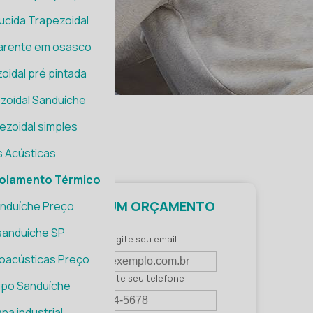
ucida Trapezoidal
parente em osasco
oidal pré pintada
zoidal Sanduíche
ezoidal simples
s Acústicas
solamento Térmico
FAÇA UM ORÇAMENTO
anduíche Preço
sanduíche SP
Digite seu email
oacústicas Preço
Digite seu telefone
ipo Sanduíche
na industrial