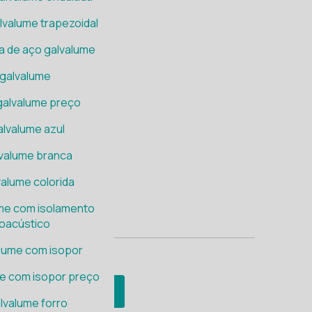
lvalume trapezoidal
a de aço galvalume
 galvalume
galvalume preço
alvalume azul
lvalume branca
valume colorida
ume com isolamento
oacústico
alume com isopor
me com isopor preço
Quero meu orçamento
lvalume forro