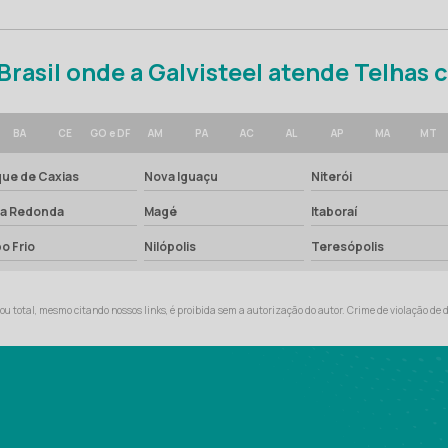
 Brasil onde a Galvisteel atende Telhas
BA
CE
GO e DF
AM
PA
AC
AL
AP
MA
MT
ue de Caxias
Nova Iguaçu
Niterói
ta Redonda
Magé
Itaboraí
o Frio
Nilópolis
Teresópolis
ou total, mesmo citando nossos links, é proibida sem a autorização do autor. Crime de violação de d