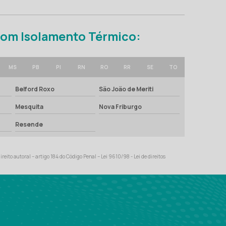
 com Isolamento Térmico:
MS
PB
PI
RN
RO
RR
SE
TO
Belford Roxo
São João de Meriti
Mesquita
Nova Friburgo
Resende
ireito autoral – artigo 184 do Código Penal –
Lei 9610/98 - Lei de direitos