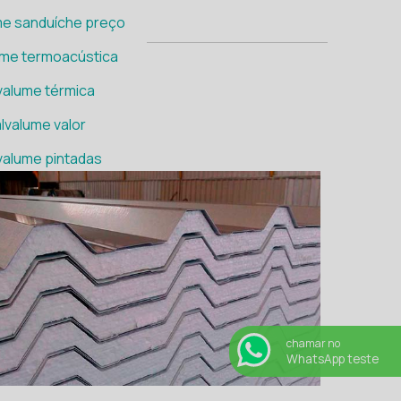
me sanduíche preço
ume termoacústica
valume térmica
lvalume valor
valume pintadas
álicas galvalume
chamar no
WhatsApp teste