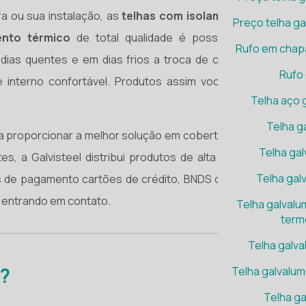
a ou sua instalação, as
telhas com isolamento térmico
Preço telha ga
ento térmico
de total qualidade é possível obter alto
Rufo em chap
as quentes e em dias frios a troca de calor também é
Rufo
 interno confortável. Produtos assim você encontra na
Telha aço 
Telha g
ara proporcionar a melhor solução em coberturas metálicas.
Telha ga
s, a Galvisteel distribui produtos de alta qualidade com
Telha gal
s de pagamento cartões de crédito, BNDS ou faturamento
l entrando em contato.
Telha galval
term
Telha galv
a?
Telha galvalu
Telha ga