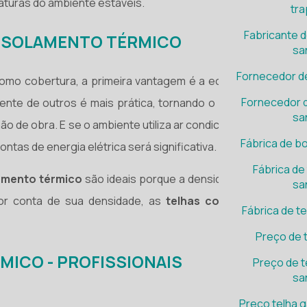
aturas do ambiente estáveis.
tra
Fabricante d
 ISOLAMENTO TÉRMICO
sa
Fornecedor d
omo cobertura, a primeira vantagem é a economia, pois a
Fornecedor d
ente de outros é mais prática, tornando o processo mais
sa
o de obra. E se o ambiente utiliza ar condicionado, com as
Fábrica de b
ntas de energia elétrica será significativa.
Fábrica de
amento térmico
são ideais porque a densidade as tornam
sa
or conta de sua densidade, as
telhas com isolamento
Fábrica de t
Preço de 
ICO - PROFISSIONAIS
Preço de t
sa
Preço telha 