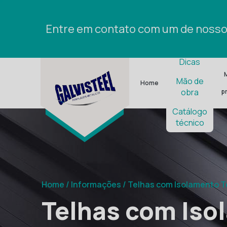
Entre em contato com um de nossos
Empresa
Dicas
Mão de
Home
obra
p
Catálogo
técnico
Home
/
Informações
/
Telhas com Isolamento T
Telhas com Iso