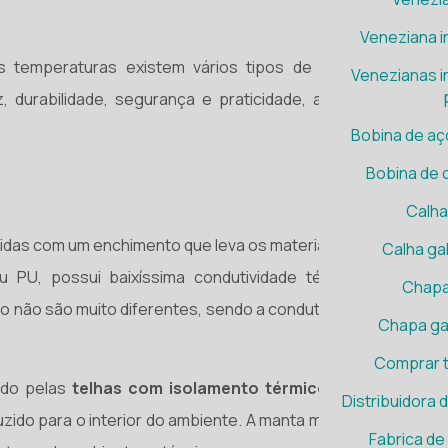
Veneziana in
s temperaturas existem vários tipos de isolantes para
Venezianas in
 durabilidade, segurança e praticidade, as
telhas com
Bobina de aç
Bobina de 
Calha
das com um enchimento que leva os materiais poliuretano,
Calha ga
ou PU, possui baixíssima condutividade térmica, apenas
Chapa
o não são muito diferentes, sendo a condutividade térmica
Chapa ga
Comprar t
ido pelas
telhas com isolamento térmico
é quase que
Distribuidora 
ido para o interior do ambiente. A manta mineral auxilia na
Fabrica de