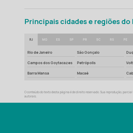
Principais cidades e regiões do
RJ
MG
ES
SP
PR
SC
RS
PE
Rio de Janeiro
São Gonçalo
Duq
Campos dos Goytacazes
Petrópolis
Vol
Barra Mansa
Macaé
Cab
O conteúdo do texto desta página é de direito reservado. Sua reprodução, parcial 
autorais
.