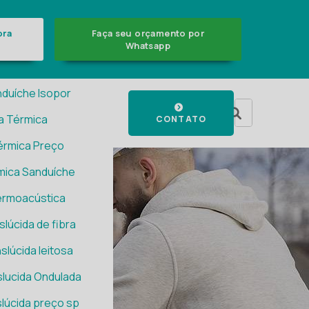
ndulada Preço
ora
Faça seu orçamento por
pré pintada
Whatsapp
 Sanduíche
nduíche Isopor
a Térmica
CONTATO
érmica Preço
mica Sanduíche
ermoacústica
slúcida de fibra
slúcida leitosa
slucida Ondulada
slúcida preço sp