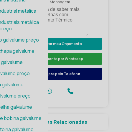
Mensagem
dustrial metálica
dustriais metálica
preço
o galvalume preço
Solicitar meu Orçamento
chapa galvalume
Orçamento por Whatsapp
 galvalume
lvalume preço
Compre pelo Telefone
 galvalume
lvalume preço
elha galvalume
de bobina galvalume
Páginas Relacionadas
 telha galvalume