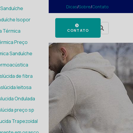
Dicas
/
Sobre
/
Contato
 Sanduíche
nduíche Isopor
a Térmica
CONTATO
érmica Preço
mica Sanduíche
ermoacústica
slúcida de fibra
slúcida leitosa
slucida Ondulada
slúcida preço sp
ucida Trapezoidal
parente em osasco