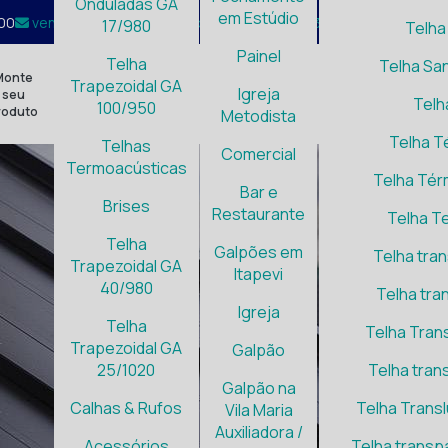
Onduladas GA
em Estúdio
:00
vendas@galvisteel.com.br
(11) 95068-2134
17/980
Telha
Painel
Telha
Telha Sa
Monte
Trapezoidal GA
Igreja
seu
Telh
100/950
roduto
Metodista
Telha T
Telhas
Comercial
Termoacústicas
Telha Tér
Bar e
Brises
Restaurante
Telha T
Telha
Galpões em
Telha tran
Trapezoidal GA
Itapevi
40/980
Telha tran
Igreja
Telha
Telha Tran
Trapezoidal GA
Galpão
25/1020
Telha tran
Galpão na
Calhas & Rufos
Telha Transl
Vila Maria
Auxiliadora /
Acessórios
Telha trans