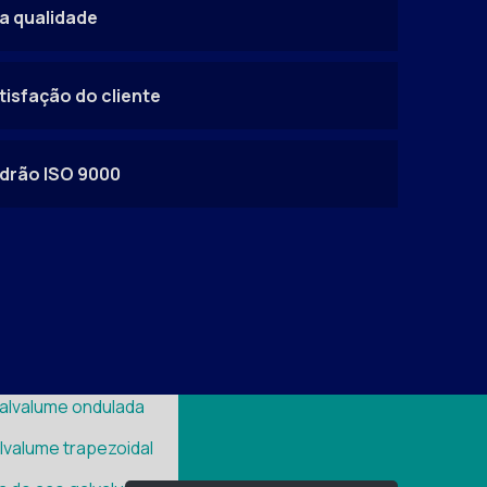
nduíche
ta qualidade
e bobina galvalume
e telha galvalume
tisfação do cliente
nduíche
obina de galvalume
drão ISO 9000
 telha galvalume
nduíche
elhas galvalume sp
telha galvalume
elhas galvalume
nduíche
galvalume ondulada
lvalume trapezoidal