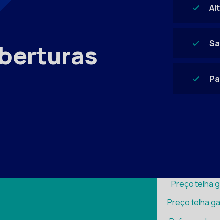
sa
Al
Fornecedor d
Fornecedor d
Sa
berturas
sa
Fábrica de b
Pa
Fábrica de
sa
Fábrica de t
Preço de 
Preço de t
sa
Preço telha 
Preço telha ga