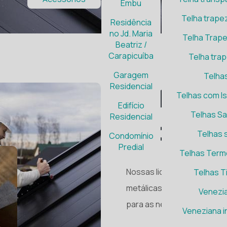
Embu
Telha trapez
Residência
no Jd. Maria
Telha Trape
Beatriz /
Carapicuíba
Telha trap
Garagem
Telha
SOBRE GALVISTEE
Residencial
Referênc
Telhas com I
Edifício
Telhas S
Residencial
aço gal
Telhas 
Condomínio
Predial
Telhas Term
Nossas lideranças têm mai
Telhas T
metálicas para oferecermo
Venezia
para as necessidades dos 
Veneziana in