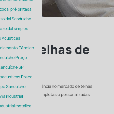
oidal pré pintada
zoidal Sanduíche
ezoidal simples
s Acústicas
L
ia de telhas de
solamento Térmico
anduíche Preço
valume
sanduíche SP
oacústicas Preço
s de 35 anos de experiência no mercado de telhas
ipo Sanduíche
s as soluções mais completas e personalizadas
na industrial
nossos clientes.
dustrial metálica