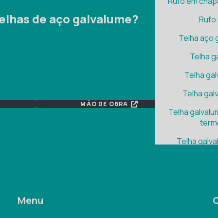
Rufo em chap
elhas de aço galvalume?
Rufo
Telha aço 
Telha g
Telha ga
Telha gal
MÃO DE OBRA
C
Telha galval
term
Telha galv
Telha galvalu
Telha ga
Telha galvalu
Menu
Telha galval