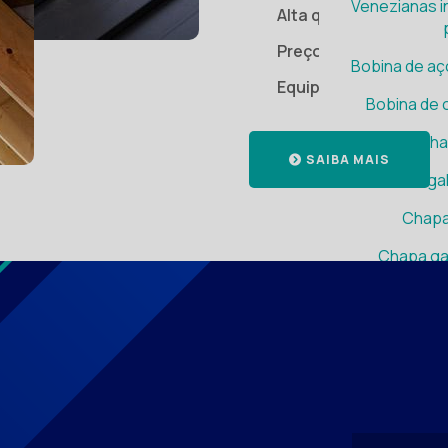
Venezianas in
Alta qualidade dos n
Preços extremamente
Bobina de aç
Equipe altamente qual
Bobina de 
Calha
SAIBA MAIS
Calha ga
Chapa
Chapa ga
Comprar t
Distribuidora 
Fabrica de
tra
Fabricante d