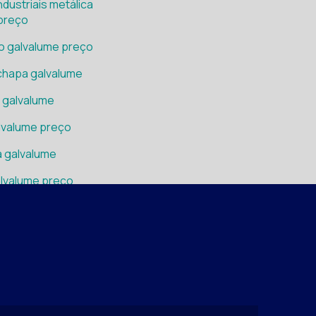
dustriais metálica
ossos produtos
preço
 competitivos
o galvalume preço
ificada e experiente
chapa galvalume
 galvalume
lvalume preço
 galvalume
lvalume preço
elha galvalume
de bobina galvalume
 telha galvalume
pezoidal
e telha galvalume