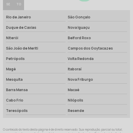
SE
TO
Rio de Janeiro
São Gonçalo
Duque de Caxias
Nova Iguaçu
Niterói
Belford Roxo
São João de Meriti
Campos dos Goytacazes
Petrópolis
Volta Redonda
Magé
Itaboraí
Mesquita
Nova Friburgo
Barra Mansa
Macaé
Cabo Frio
Nilópolis
Teresópolis
Resende
O conteúdo do texto desta página é de direito reservado. Sua reprodução, parcial ou total,