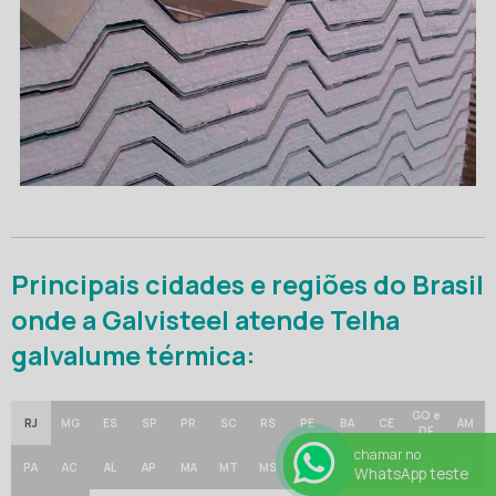
Principais cidades e regiões do Brasil
onde a Galvisteel atende Telha
galvalume térmica:
GO e
RJ
MG
ES
SP
PR
SC
RS
PE
BA
CE
AM
DF
chamar no
PA
AC
AL
AP
MA
MT
MS
PB
PI
RN
RO
RR
WhatsApp teste