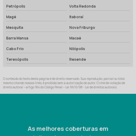
Petrópolis
Volta Redonda
Magé
Itaboraí
Mesquita
Nova Friburgo
Barra Mansa
Macaé
Cabo Frio
Nilópolis
Teresópolis
Resende
O conteúdo do texto desta página é de direito reservado. Sua reprodução, parcial ou total,
mesmo citando nossos links, é proibida sem a autorização do autor. Crime de violação de
direito autoral – artigo 184 do Código Penal –
Lei 9610/98 - Lei de direitos autorais
.
As melhores coberturas em